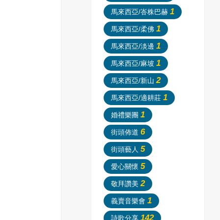
1
馬來西亞/峇株巴赫
1
馬來西亞/柔佛
1
馬來西亞/淡邊
1
馬來西亞/麻坡
2
馬來西亞/新山
1
馬來西亞/適耕莊
1
婚禮樂團
6
街頭佈道
5
街頭藝人
5
愛心關懷
2
敬拜讚美
1
義賣音樂會
142
詩歌分享