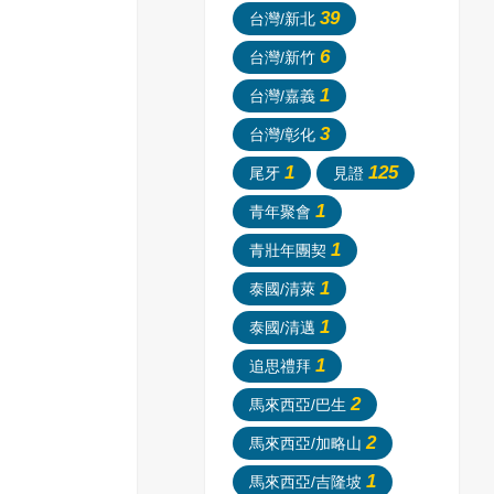
39
台灣/新北
6
台灣/新竹
1
台灣/嘉義
3
台灣/彰化
1
125
尾牙
見證
1
青年聚會
1
青壯年團契
1
泰國/清萊
1
泰國/清邁
1
追思禮拜
2
馬來西亞/巴生
2
馬來西亞/加略山
1
馬來西亞/吉隆坡