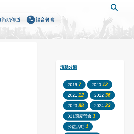
e
dinner_dining
街頭佈道
福音餐會
活動分類
7
12
2019
2020
12
36
2021
2022
88
33
2023
2024
1
321國度營會
1
公益活動