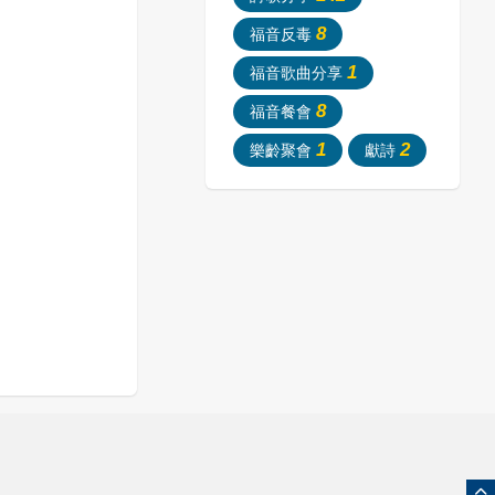
8
福音反毒
1
福音歌曲分享
8
福音餐會
1
2
樂齡聚會
獻詩