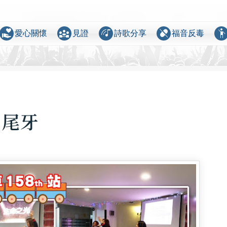
volunteer_activism
diversity_3
music_cast
pill_off
emoji_peopl
愛心關懷
見證
詩歌分享
福音反毒
 尾牙