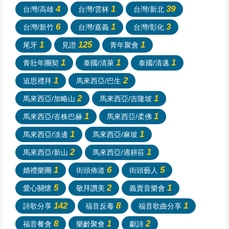
4
1
39
台灣/高雄
台灣/雲林
台灣/新北
6
1
3
台灣/新竹
台灣/嘉義
台灣/彰化
1
125
1
尾牙
見證
青年聚會
1
1
1
青壯年團契
泰國/清萊
泰國/清邁
1
2
追思禮拜
馬來西亞/巴生
2
1
馬來西亞/加略山
馬來西亞/吉隆坡
1
1
馬來西亞/峇株巴赫
馬來西亞/柔佛
1
1
馬來西亞/淡邊
馬來西亞/麻坡
2
1
馬來西亞/新山
馬來西亞/適耕莊
1
6
5
婚禮樂團
街頭佈道
街頭藝人
5
2
1
愛心關懷
敬拜讚美
義賣音樂會
142
8
1
詩歌分享
福音反毒
福音歌曲分享
8
1
2
福音餐會
樂齡聚會
獻詩