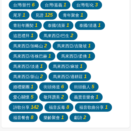
6
1
3
台灣/新竹
台灣/嘉義
台灣/彰化
1
125
1
尾牙
見證
青年聚會
1
1
1
青壯年團契
泰國/清萊
泰國/清邁
1
2
追思禮拜
馬來西亞/巴生
2
1
馬來西亞/加略山
馬來西亞/吉隆坡
1
1
馬來西亞/峇株巴赫
馬來西亞/柔佛
1
1
馬來西亞/淡邊
馬來西亞/麻坡
2
1
馬來西亞/新山
馬來西亞/適耕莊
1
6
5
婚禮樂團
街頭佈道
街頭藝人
5
2
1
愛心關懷
敬拜讚美
義賣音樂會
142
8
1
詩歌分享
福音反毒
福音歌曲分享
8
1
2
福音餐會
樂齡聚會
獻詩