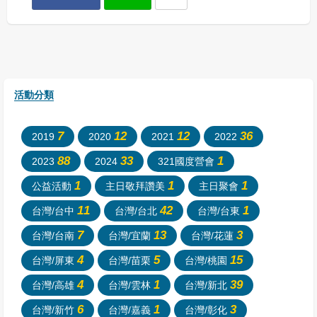
活動分類
7
12
12
36
2019
2020
2021
2022
88
33
1
2023
2024
321國度營會
1
1
1
公益活動
主日敬拜讚美
主日聚會
11
42
1
台灣/台中
台灣/台北
台灣/台東
7
13
3
台灣/台南
台灣/宜蘭
台灣/花蓮
4
5
15
台灣/屏東
台灣/苗栗
台灣/桃園
4
1
39
台灣/高雄
台灣/雲林
台灣/新北
6
1
3
台灣/新竹
台灣/嘉義
台灣/彰化