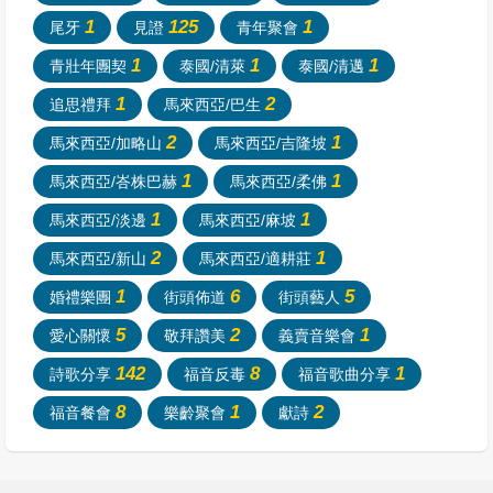
1
125
1
尾牙
見證
青年聚會
1
1
1
青壯年團契
泰國/清萊
泰國/清邁
1
2
追思禮拜
馬來西亞/巴生
2
1
馬來西亞/加略山
馬來西亞/吉隆坡
1
1
馬來西亞/峇株巴赫
馬來西亞/柔佛
1
1
馬來西亞/淡邊
馬來西亞/麻坡
2
1
馬來西亞/新山
馬來西亞/適耕莊
1
6
5
婚禮樂團
街頭佈道
街頭藝人
5
2
1
愛心關懷
敬拜讚美
義賣音樂會
142
8
1
詩歌分享
福音反毒
福音歌曲分享
8
1
2
福音餐會
樂齡聚會
獻詩