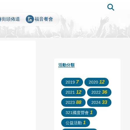
e
dinner_dining
街頭佈道
福音餐會
活動分類
7
12
2019
2020
12
36
2021
2022
88
33
2023
2024
1
321國度營會
1
公益活動