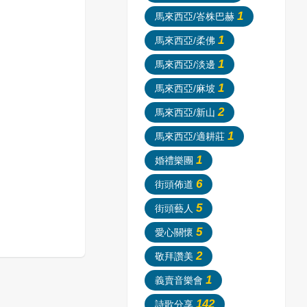
1
馬來西亞/峇株巴赫
1
馬來西亞/柔佛
1
馬來西亞/淡邊
1
馬來西亞/麻坡
2
馬來西亞/新山
1
馬來西亞/適耕莊
1
婚禮樂團
6
街頭佈道
5
街頭藝人
5
愛心關懷
2
敬拜讚美
1
義賣音樂會
142
詩歌分享