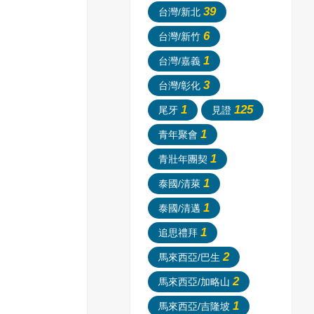
39
台灣/新北
6
台灣/新竹
1
台灣/嘉義
3
台灣/彰化
1
125
尾牙
見證
1
青年聚會
1
青壯年團契
1
泰國/清萊
1
泰國/清邁
1
追思禮拜
2
馬來西亞/巴生
2
馬來西亞/加略山
1
馬來西亞/吉隆坡