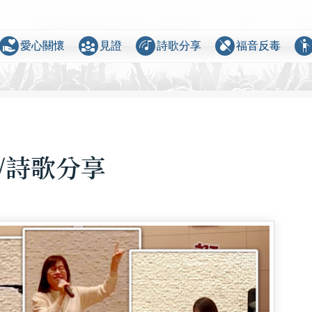
volunteer_activism
diversity_3
music_cast
pill_off
emoji_peopl
愛心關懷
見證
詩歌分享
福音反毒
證/詩歌分享